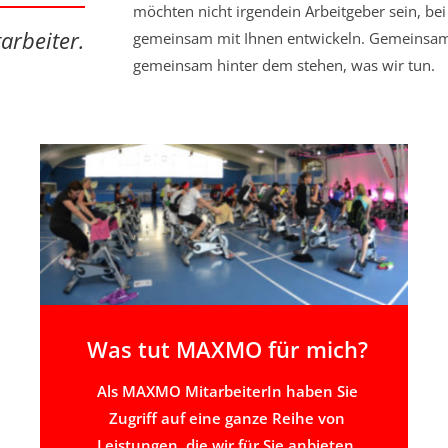
möchten nicht irgendein Arbeitgeber sein, b
arbeiter.
gemeinsam mit Ihnen entwickeln. Gemeinsam
gemeinsam hinter dem stehen, was wir tun.
Was tut MAXMO für mich?
Als MAXMO MitarbeiterIn haben Sie
Zugriff auf eine ganze Reihe von
Leistungen, die wir für Sie anbieten.