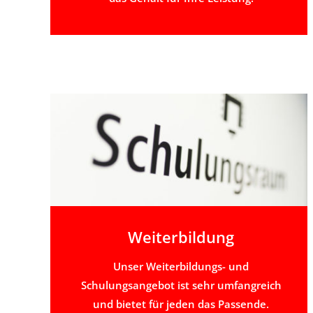
Weiterbildung
Unser Weiterbildungs- und
Schulungsangebot ist sehr umfangreich
und bietet für jeden das Passende.