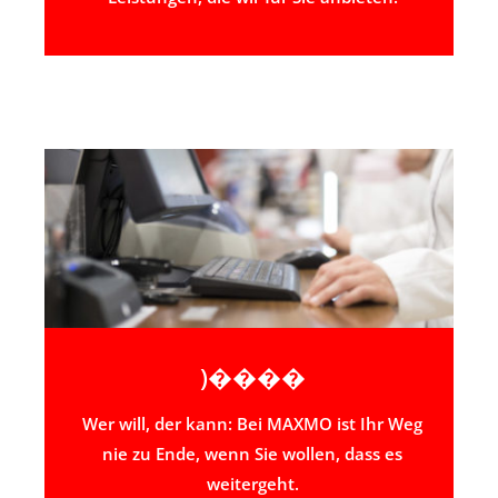
)����
Wer will, der kann: Bei MAXMO ist Ihr Weg
nie zu Ende, wenn Sie wollen, dass es
weitergeht.