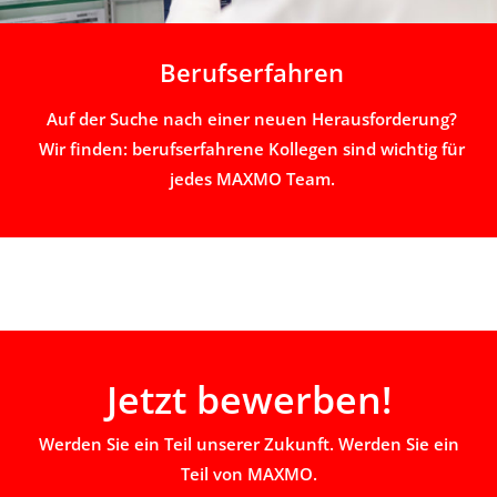
Berufserfahren
Auf der Suche nach einer neuen Herausforderung?
Wir finden: berufserfahrene Kollegen sind wichtig für
jedes MAXMO Team.
Jetzt bewerben!
Werden Sie ein Teil unserer Zukunft. Werden Sie ein
Teil von MAXMO.