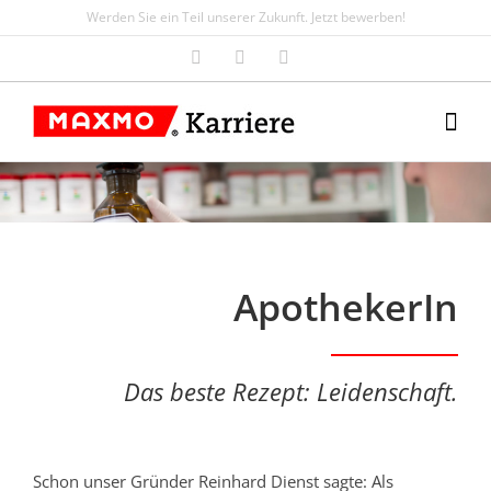
Skip
Werden Sie ein Teil unserer Zukunft. Jetzt bewerben!
to
Facebook
Instagram
Email
content
ApothekerIn
Das beste Rezept: Leidenschaft.
Schon unser Gründer Reinhard Dienst sagte: Als